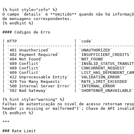
```

{% hint style="info" %}

O campo `details` é **omitido** quando não há informaçõ
de mensagens correspondentes.

{% endhint %}

#### Códigos de Erro

| HTTP                        | `code`                 
| --------------------------- | -----------------------
| `401 Unauthorized`          | `UNAUTHORIZED`         
| `402 Payment Required`      | `INSUFFICIENT_CREDITS` 
| `404 Not Found`             | `NOT_FOUND`            
| `409 Conflict`              | `INVALID_STATUS_TRANSIT
| `409 Conflict`              | `CONCURRENT_REQUEST`   
| `409 Conflict`              | `LIST_HAS_DEPENDENT_CAM
| `422 Unprocessable Entity`  | `VALIDATION_ERROR`     
| `429 Too Many Requests`     | `RATE_LIMIT_EXCEEDED`  
| `500 Internal Server Error` | `INTERNAL_ERROR`       
| `502 Bad Gateway`           | `SHORTENER_UNAVAILABLE`
{% hint style="warning" %}

Falhas de autenticação no nível de acesso retornam resp
header is missing or malformed"}`; Chave de API inválid
{% endhint %}

***

### Rate Limit
