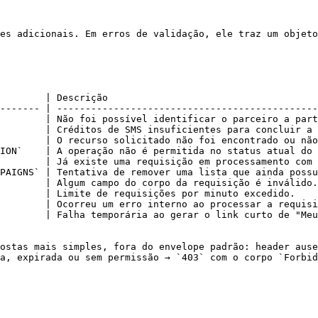
es adicionais. Em erros de validação, ele traz um objeto
        | Descrição                                     
------- | ----------------------------------------------
        | Não foi possível identificar o parceiro a part
        | Créditos de SMS insuficientes para concluir a 
        | O recurso solicitado não foi encontrado ou não
ION`    | A operação não é permitida no status atual do 
        | Já existe uma requisição em processamento com 
PAIGNS` | Tentativa de remover uma lista que ainda possu
        | Algum campo do corpo da requisição é inválido.
        | Limite de requisições por minuto excedido.    
        | Ocorreu um erro interno ao processar a requisi
        | Falha temporária ao gerar o link curto de "Meu
ostas mais simples, fora do envelope padrão: header ause
a, expirada ou sem permissão → `403` com o corpo `Forbid