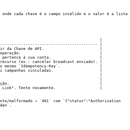
 onde cada chave é o campo inválido e o valor é a lista 
                                           |

------------------------------------------ |

ir da Chave de API.                        |

operação.                                  |

 pertence à sua conta.                     |

recurso (ex.: cancelar broadcast enviado). |

o mesmo `Idempotency-Key`.                 |

i campanhas vinculadas.                    |

                                           |

                                           |

ção.                                       |

 Link". Tente novamente.                   |

nte/malformado → `401` com `{"status":"Authorization 
den`.
