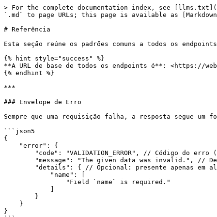
> For the complete documentation index, see [llms.txt](
`.md` to page URLs; this page is available as [Markdown
# Referência

Esta seção reúne os padrões comuns a todos os endpoints
{% hint style="success" %}

**A URL de base de todos os endpoints é**: <https://web
{% endhint %}

***

### Envelope de Erro

Sempre que uma requisição falha, a resposta segue um fo
```json5

{

    "error": {

        "code": "VALIDATION_ERROR", // Código do erro (identificador estável)

        "message": "The given data was invalid.", // Descrição legível do erro

        "details": { // Opcional: presente apenas em alguns erros (ex.: validação)

            "name": [

                "Field `name` is required."

            ]

        }

    }

}
