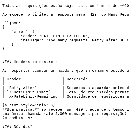
Todas as requisições estão sujeitas a um limite de **60
Ao exceder o limite, a resposta será `429 Too Many Requ
```json5

{

    "error": {

        "code": "RATE_LIMIT_EXCEEDED",

        "message": "Too many requests. Retry after 30 seconds."

    }

}

```

#### Headers de controle

As respostas acompanham headers que informam o estado a
| Header                  | Descrição                  
| ----------------------- | ---------------------------
| `Retry-After`           | Segundos a aguardar antes d
| `X-RateLimit-Limit`     | Total de requisições permit
| `X-RateLimit-Remaining` | Quantidade de requisições a
{% hint style="info" %}

**Boa prática:** ao receber um `429`, aguarde o tempo i
uma única chamada (até 5.000 mensagens por requisição) 
{% endhint %}

#### Dúvidas?
